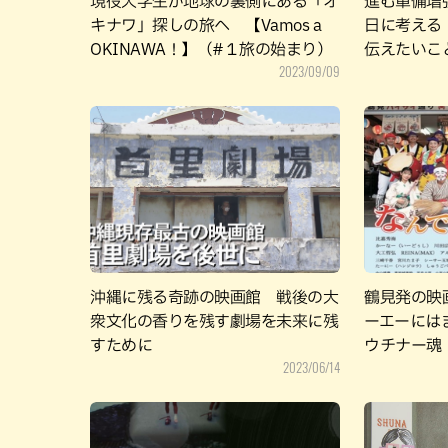
現役大学生が地球の裏側にある「オ
進む軍備増
キナワ」探しの旅へ 【Vamos a
日に考える
OKINAWA！】（#１旅の始まり）
伝えたいこ
2023/09/09
沖縄に残る奇跡の映画館 戦後の大
鶴見発の映
衆文化の香りを残す劇場を未来に残
ーエーには
すために
ウチナー魂
2023/06/14