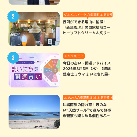
グルメ,スイーツ,八重瀬町,本島南部
行列ができる理由に納得！
「新垣珈琲」の自家焙煎コー
ヒーソフトクリーム＆炙りマ
シュマロのスモアラテが絶品
（八重瀬町）
エンタメ,占い
今日の占い・開運アドバイス
2026年8月5日（水）【琉球
鑑定士ミウマ まいにち九星気
学開運占い】
おでかけ,八重瀬町,地域,本島南部,沖縄の海,自然
沖縄南部の隠れ家！波のな
い“天然プール”で遊んで熱帯
魚観察も楽しめる個性あふれ
る「玻名城の郷ビーチ」（八
重瀬町）