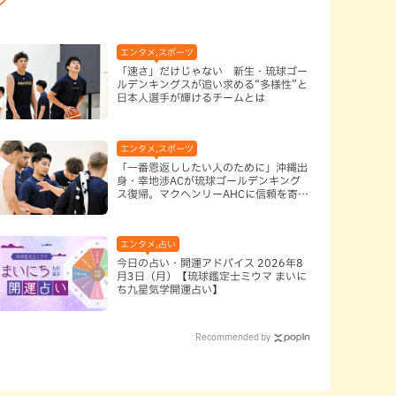
エンタメ,スポーツ
「速さ」だけじゃない 新生・琉球ゴー
ルデンキングスが追い求める“多様性”と
日本人選手が輝けるチームとは
,本島南部
エンタメ,スポーツ
「一番恩返ししたい人のために」沖縄出
身・幸地渉ACが琉球ゴールデンキング
ス復帰。マクヘンリーAHCに信頼を寄せ
る理由
エンタメ,占い
今日の占い・開運アドバイス 2026年8
月3日（月）【琉球鑑定士ミウマ まいに
ち九星気学開運占い】
Recommended by