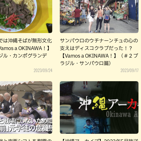
パン
カレー
バーガー
タコス・タコライス
では沖縄そばが無形文化
サンパウロのウチナーンチュの心の
mos a OKINAWA！】
支えはディスコクラブだった！？
ジル・カンポグランデ
【Vamos a OKINAWA！】（＃２ブ
ラジル・サンパウロ篇）
2023/09/24
2023/09/17