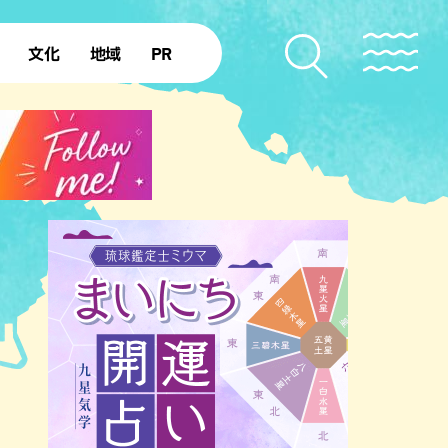
文化
地域
PR
復帰50年
本島北部
本島中部
本島南部
先島諸島
北部離島
南部離島
ショッピング
ホテル
サウナ
公園
沖縄の海