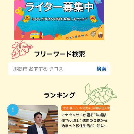
フリーワード検索
ランキング
地域,暮らし,本島南部,沖縄移住,那覇市
アナウンサーが語る”沖縄移
住”Vol.01：偶然のご縁から
始まった移住生活が、私にと
って120点満点になった理由