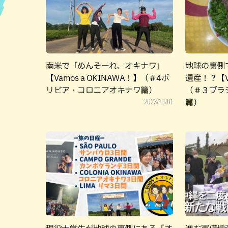
ハン
南米で「めんそーれ、オキナワ」
地球の裏側
【Vamos a OKINAWA！】（＃4ボ
遺産！？【Va
リビア・コロニアオキナワ篇）
（＃３ブラ
2023/10/01
篇）