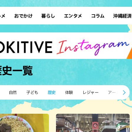
ルメ
おでかけ
暮らし
エンタメ
コラム
沖縄経済
ーメン
デート
沖縄そば
レシピ
スポーツ
ドライブ
SDGs
占い
クアウト
散歩
ファッション
カフェ
タレント・芸人
ソロ活
ローカルニュース
テレビ
・魚料理
自然
和食・日本料理
沖縄移住
イベント
子ども
沖縄旧暦行事
縄料理
歴史
アジア・エスニック
体験
歴史
一覧
中華
レジャー
イタリアン
アート
西洋料理
ショッピング
フレンチ
ホテル
自然
子ども
歴史
体験
レジャー
アート
キ・焼肉
サウナ
焼鳥・串料理
公園
の肉料理
沖縄の海
居酒屋・バー
・バイキング
スイーツ