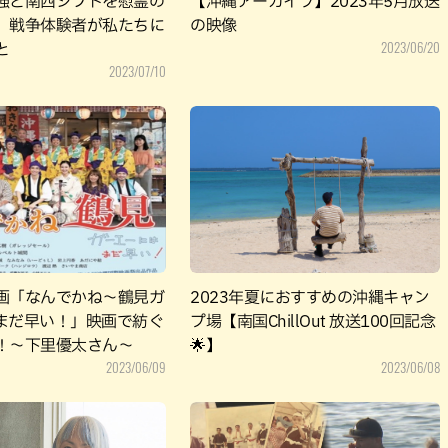
強と南西シフトを慰霊の
【沖縄アーカイブ】2023年5月放送
 戦争体験者が私たちに
の映像
2023/06/20
と
2023/07/10
画「なんでかね～鶴見ガ
2023年夏におすすめの沖縄キャン
まだ早い！」映画で紡ぐ
プ場【南国ChillOut 放送100回記念
！～下里優太さん～
🌟】
2023/06/09
2023/06/08