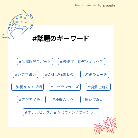
Recommended by
#話題のキーワード
#沖縄観光スポット
#琉球ゴールデンキングス
#シウマ占い
#OKITIVEまとめ
#沖縄のビーチ
#沖縄キャンプ場
#アナウンサーズ
#復帰を知る
#アゲアゲめし
#沖縄の人々
#聞いてみた
#ホテルセレクション（ウィン♪ウィン♪）