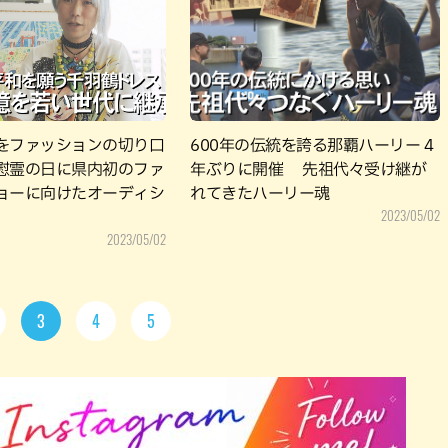
をファッションの切り口
600年の伝統を誇る那覇ハーリー 4
慰霊の日に県内初のファ
年ぶりに開催 先祖代々受け継が
ョーに向けたオーディシ
れてきたハーリー魂
2023/05/02
2023/05/02
3
4
5