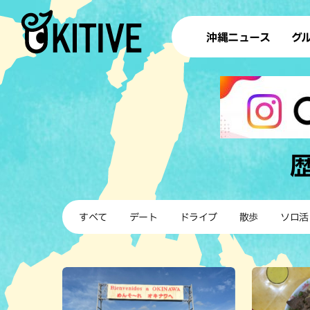
沖縄ニュース
グ
ラ
テイ
すし
沖
洋食・
すべて
デート
ドライブ
散歩
ソロ活
ステー
その他
ブッフェ