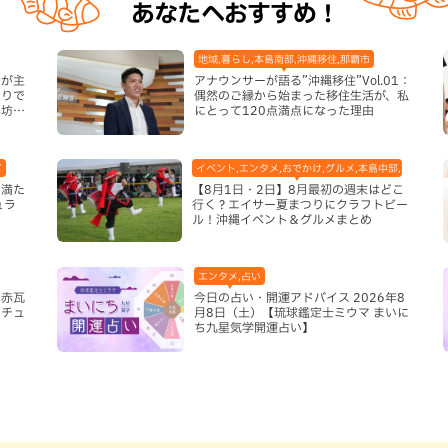
あなたへおすすめ！
地域,暮らし,本島南部,沖縄移住,那覇市
うが主
アナウンサーが語る”沖縄移住”Vol.01：
ありで
偶然のご縁から始まった移住生活が、私
み坊
にとって120点満点になった理由
ビ
イベント,エンタメ,おでかけ,グルメ,本島中部,本島北部
を満た
【8月1日・2日】8月最初の週末はどこ
ュラ
行く？エイサー夏まつりにクラフトビー
ル！沖縄イベント＆グルメまとめ
エンタメ,占い
の赤瓦
今日の占い・開運アドバイス 2026年8
（チュ
月8日（土）【琉球鑑定士ミウマ まいに
ち九星気学開運占い】