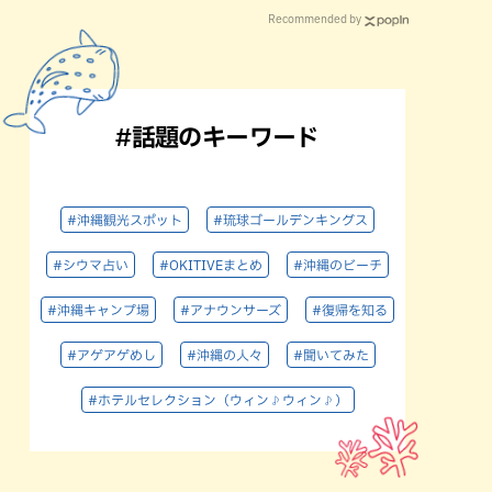
Recommended by
#話題のキーワード
#沖縄観光スポット
#琉球ゴールデンキングス
#シウマ占い
#OKITIVEまとめ
#沖縄のビーチ
#沖縄キャンプ場
#アナウンサーズ
#復帰を知る
#アゲアゲめし
#沖縄の人々
#聞いてみた
#ホテルセレクション（ウィン♪ウィン♪）