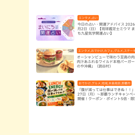
エンタメ,占い
今日の占い・開運アドバイス 2026
月2日（日）【琉球鑑定士ミウマ 
ち九星気学開運占い】
エンタメ,おでかけ,カフェ,グルメ,ステー
オーシャンビューで味わう至高の肉
肉汁あふれるワイルド本格バーガー
のや沖縄」（読谷村）
おでかけ,グルメ,地域,本島南部,那覇市
「腹が減っては仕事はできぬ！！」
27日（月）〜那覇ランチキャンペ
開催！クーポン・ポイント5倍・限
ッズが当たる12日間