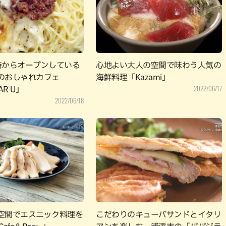
パン
カレー
バーガー
タコス・タコライス
時からオープンしている
心地よい大人の空間で味わう人気の
のおしゃれカフェ
海鮮料理「Kazami」
2022/06/17
AR U」
2022/06/18
空間でエスニック料理を
こだわりのキューバサンドとイタリ