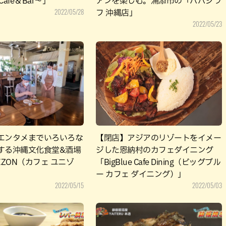
afe＆Bar～」
アンを楽しむ。浦添市の「パパジラ
2022/05/28
フ 沖縄店」
2022/05/23
エンタメまでいろいろな
【閉店】アジアのリゾートをイメー
する沖縄文化食堂&酒場
ジした恩納村のカフェダイニング
NIZON（カフェ ユニゾ
「BigBlue Cafe Dining（ビッグブル
ー カフェ ダイニング）」
2022/05/15
2022/05/03