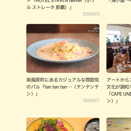
ト「HOTEL STRATA NAHA（ホテ
「海小屋 ～C
ル ストレータ 那覇）」
2022/06/15
南風原町にあるカジュアルな雰囲気
アートから
のバル「ten ten ten…（テンテンテ
文化が調和
ン）」
「CAFE U
2022/05/17
ン）」