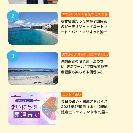
おでかけ,ホテル,名護市,地域,本島北部
なぜ名護だったのか？国内初
のビーチリゾート「コートヤ
ード・バイ・マリオット沖縄
リゾート」に込められた想い
おでかけ,八重瀬町,地域,本島南部,沖縄の海,自然
沖縄南部の隠れ家！波のな
い“天然プール”で遊んで熱帯
魚観察も楽しめる個性あふれ
る「玻名城の郷ビーチ」（八
重瀬町）
エンタメ,占い
今日の占い・開運アドバイス
2026年8月5日（水）【琉球
鑑定士ミウマ まいにち九星気
学開運占い】