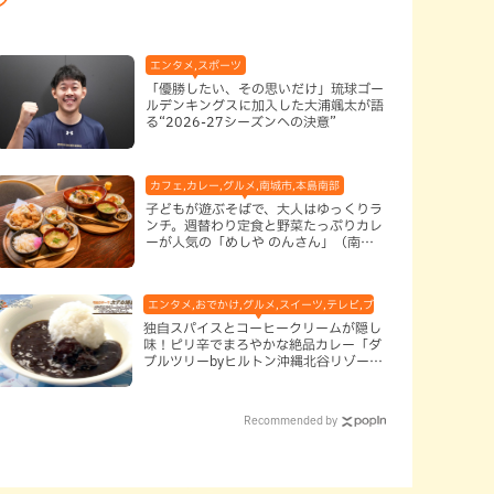
エンタメ,スポーツ
「優勝したい、その思いだけ」琉球ゴー
ルデンキングスに加入した大浦颯太が語
る“2026-27シーズンへの決意”
カフェ,カレー,グルメ,南城市,本島南部
子どもが遊ぶそばで、大人はゆっくりラ
ンチ。週替わり定食と野菜たっぷりカレ
ーが人気の「めしや のんさん」（南城
市）
エンタメ,おでかけ,グルメ,スイーツ,テレビ,ブッフェ・バイキング,ホテ
独自スパイスとコーヒークリームが隠し
味！ピリ辛でまろやかな絶品カレー「ダ
ブルツリーbyヒルトン沖縄北谷リゾー
ト」（北谷町）
Recommended by