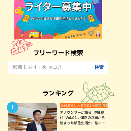
フリーワード検索
ランキング
地域,暮らし,本島南部,沖縄移住,那覇市
アナウンサーが語る”沖縄移
住”Vol.01：偶然のご縁から
始まった移住生活が、私にと
って120点満点になった理由