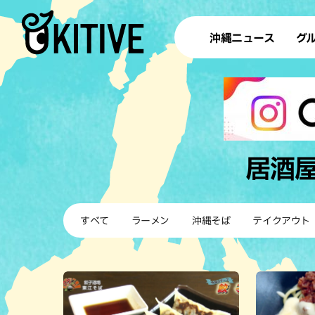
沖縄ニュース
グ
ラ
テイ
すし
沖
居酒
洋食・
すべて
ラーメン
沖縄そば
テイクアウト
ステー
その他
ブッフェ