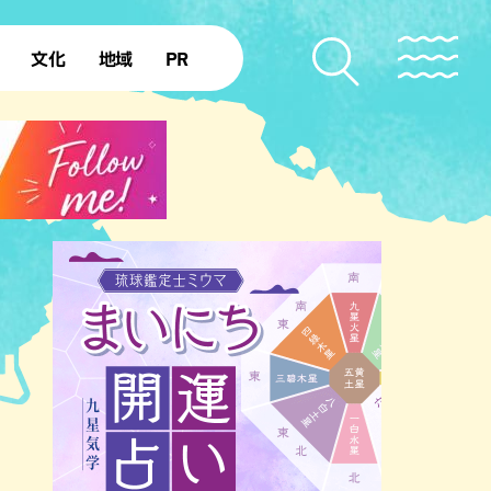
文化
地域
PR
復帰50年
本島北部
本島中部
本島南部
先島諸島
北部離島
南部離島
ジア・エスニック
中華
イタリアン
洋食・西洋料理
フレ