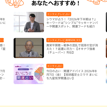
あなたへおすすめ！
エンタメ,テレビ,占い
年8
シウマが占う！『2026年下半期は？』
まいに
キーワードは”シンプル”ラッキーナンバ
ーや開運スポット、開運フードも紹介
キ・焼肉,テレビ,ハンバーガー,ホテル,地域,本島中部,読谷村
エンタメ,テレビ,復帰50年,文化
感！
真栄平房敬～戦争の混乱で琉球の宝が消
「星
えた！？返還に尽力～【オキナワ強者
（チューバー）列伝】
エンタメ,占い
7月
今日の占い・開運アドバイス 2026年8
ーン
月7日（金）【琉球鑑定士ミウマ まいに
定グ
ち九星気学開運占い】