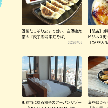
ハン
野菜たっぷり皮まで旨い、自販機完
【閉店】8
備の「餃子酒場 東江そば」
ビジネス街
2022/07/06
「CAFE＆B
那覇市にある都会のアーバンリゾー
海を感じる