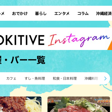
ルメ
おでかけ
暮らし
エンタメ
コラム
沖縄経済
ーメン
デート
沖縄そば
レシピ
スポーツ
ドライブ
SDGs
占い
クアウト
散歩
ファッション
カフェ
タレント・芸人
ソロ活
ローカルニュース
テレビ
・魚料理
自然
和食・日本料理
沖縄移住
イベント
子ども
沖縄旧暦行事
縄料理
歴史
アジア・エスニック
体験
屋・バー
一覧
中華
レジャー
イタリアン
アート
西洋料理
ショッピング
フレンチ
ホテル
カフェ
すし・魚料理
和食・日本料理
沖縄料理
ア
キ・焼肉
サウナ
焼鳥・串料理
公園
の肉料理
沖縄の海
居酒屋・バー
・バイキング
スイーツ