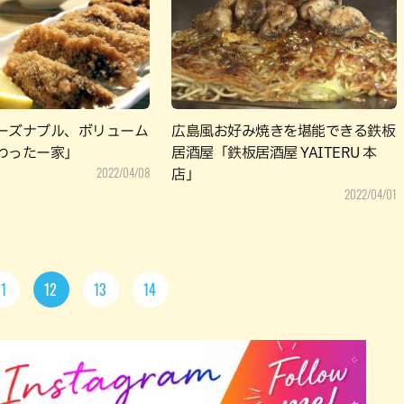
ーズナブル、ボリューム
広島風お好み焼きを堪能できる鉄板
わったー家」
居酒屋「鉄板居酒屋 YAITERU 本
2022/04/08
店」
2022/04/01
11
12
13
14