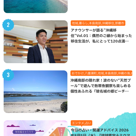
地域,暮らし,本島南部,沖縄移住,那覇市
アナウンサーが語る”沖縄移
住”Vol.01：偶然のご縁から始まった
移住生活が、私にとって120点満点
になった理由
おでかけ,八重瀬町,地域,本島南部,沖縄の海,自
沖縄南部の隠れ家！波のない“天然プ
ール”で遊んで熱帯魚観察も楽しめる
個性あふれる「玻名城の郷ビーチ」
（八重瀬町）
エンタメ,占い
今日の占い・開運アドバイス 2026
年8月5日（水）【琉球鑑定士ミウマ