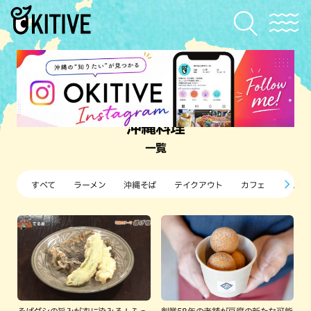
沖縄料理
一覧
すべて
ラーメン
沖縄そば
テイクアウト
カフェ
すし・