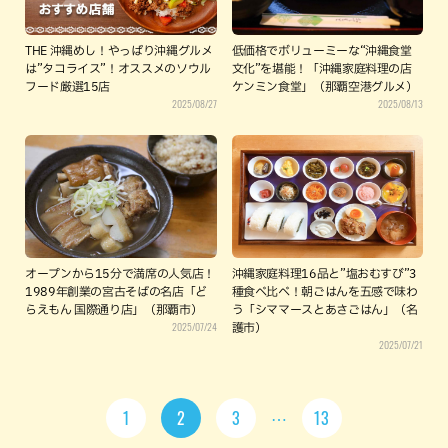
THE 沖縄めし！やっぱり沖縄グルメ
低価格でボリューミーな“沖縄食堂
は”タコライス”！オススメのソウル
文化”を堪能！「沖縄家庭料理の店
フード厳選15店
ケンミン食堂」（那覇空港グルメ）
2025/08/27
2025/08/13
オープンから15分で満席の人気店！
沖縄家庭料理16品と”塩おむすび”3
1989年創業の宮古そばの名店「ど
種食べ比べ！朝ごはんを五感で味わ
らえもん 国際通り店」（那覇市）
う「シママースとあさごはん」（名
2025/07/24
護市）
2025/07/21
1
2
3
13