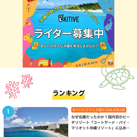
ランキング
おでかけ,ホテル,名護市,地域,本島北部
なぜ名護だったのか？国内初のビー
チリゾート「コートヤード・バイ・
マリオット沖縄リゾート」に込めら
れた想い