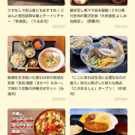
クセなしで初心者にもおすすめ！ご
継ぎ足し煮汁で旨み凝縮！1キロ骨
はんと相性抜群な極上チーイリチャ
付き肉の贅沢定食「大衆食堂 よしみ
ー 「幸食堂」（うるま市）
ね商店 」（那覇市）
2025/10/17
2025/10/17
戦禍を生き抜いた築134年の琉球古
「ここに来れば生活に必要なものが
民家「茶処 真壁（まかべ）ちなー」
揃う」地元に根ざした新たな拠点
で味わう定番の沖縄そばセット（糸
『ごさまるしぇ』オープン！（中城
満市）
村）
2025/10/14
2025/09/01