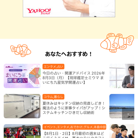
あなたへおすすめ！
エンタメ,占い
今日の占い・開運アドバイス 2026年
8月3日（月）【琉球鑑定士ミウマ ま
いにち九星気学開運占い】
コラム,暮らし
夏休みはキッチン収納の見直しどき！
魔法のように家事タイパがアップ！シ
ステムキッチンひきだし収納術
イベント,エンタメ,おでかけ,グルメ,本島中部,本島北部,本島南部
【8月1日・2日】8月最初の週末はど
こ行く？エイサー夏まつりにクラフト