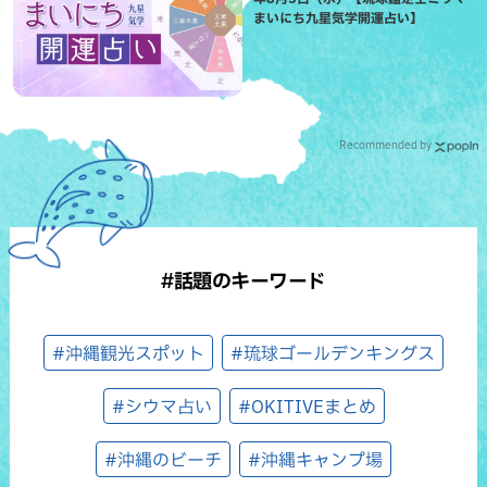
まいにち九星気学開運占い】
Recommended by
#話題のキーワード
#沖縄観光スポット
#琉球ゴールデンキングス
#シウマ占い
#OKITIVEまとめ
#沖縄のビーチ
#沖縄キャンプ場