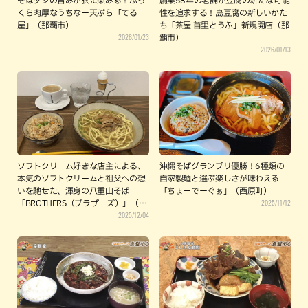
そばダシの旨みが衣に染みる！ふっ
創業58年の老舗が豆腐の新たな可能
くら肉厚なうちなー天ぷら「てる
性を追求する！島豆腐の新しいかた
屋」（那覇市）
ち「茶屋 首里とうふ」新規開店（那
2026/01/23
覇市）
2026/01/13
ソフトクリーム好きな店主による、
沖縄そばグランプリ優勝！6種類の
本気のソフトクリームと祖父への想
自家製麺と選ぶ楽しさが味わえる
いを馳せた、渾身の八重山そば
「ちょーでーぐぁ」（西原町）
2025/11/12
「BROTHERS（ブラザーズ）」（石
2025/12/04
垣島）