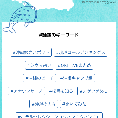
Recommended by
#話題のキーワード
#沖縄観光スポット
#琉球ゴールデンキングス
#シウマ占い
#OKITIVEまとめ
#沖縄のビーチ
#沖縄キャンプ場
#アナウンサーズ
#復帰を知る
#アゲアゲめし
#沖縄の人々
#聞いてみた
#ホテルセレクション（ウィン♪ウィン♪）