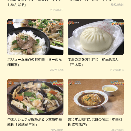
2022/06/01
もめんばる」
2022/06/07
ボリューム満点の町中華「らーめん
本場の味をお手軽に！絶品豚まん
翔琉亭」
「三木家」
2022/04/08
2022/03/04
中国人シェフが腕をふるう本格中華
言わずと知れた老舗の名店「中華料
料理「居酒屋 三国」
理 海邦飯店」
2022/01/14
2022/01/14