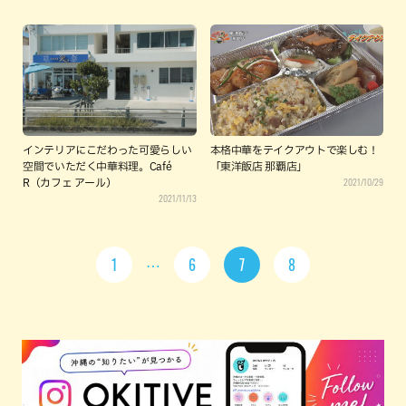
インテリアにこだわった可愛らしい
本格中華をテイクアウトで楽しむ！
空間でいただく中華料理。Café
「東洋飯店 那覇店」
2021/10/29
R（カフェ アール）
2021/11/13
1
6
7
8