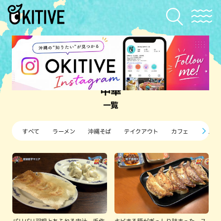
中華
一覧
すべて
ラーメン
沖縄そば
テイクアウト
カフェ
すし・