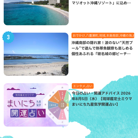
マリオット沖縄リゾート」に込めら
れた想い
おでかけ,八重瀬町,地域,本島南部,沖縄の海,自
沖縄南部の隠れ家！波のない“天然プ
ール”で遊んで熱帯魚観察も楽しめる
個性あふれる「玻名城の郷ビーチ」
（八重瀬町）
エンタメ,占い
今日の占い・開運アドバイス 2026
年8月5日（水）【琉球鑑定士ミウマ
まいにち九星気学開運占い】