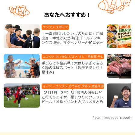
あなたへおすすめ！
エンタメ,スポーツ
「一番恩返ししたい人のために」沖縄
出身・幸地渉ACが琉球ゴールデンキ
ングス復帰。マクヘンリーAHCに信頼
を寄せる理由
エンタメ,おでかけ,グルメ,すし・魚料理,テレビ,体験,北谷町,地域,
手ぶらで本格挑戦！大はしゃぎできる
話題の体験スポット「親子で楽しむ！
夏休み」
イベント,エンタメ,おでかけ,グルメ,本島中部,本島北部,本島南部
【8月1日・2日】8月最初の週末はど
こ行く？エイサー夏まつりにクラフト
ビール！沖縄イベント＆グルメまとめ
Recommended by