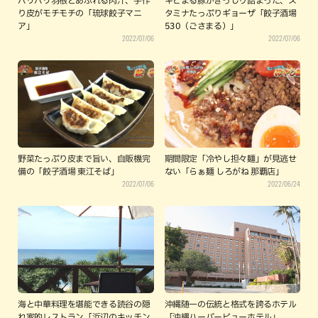
パリパリ羽根とあふれる肉汁、手作
キビまる豚がぎっしり詰まった、ス
り皮がモチモチの「琉球餃子マニ
タミナたっぷりギョーザ「餃子酒場
ア」
530（ごさまる）」
2022/07/06
2022/07/06
野菜たっぷり皮まで旨い、自販機完
期間限定「冷やし担々麺」が見逃せ
備の「餃子酒場 東江そば」
ない「らぁ麺 しろがね 那覇店」
2022/07/06
2022/06/24
海と中華料理を堪能できる読谷の隠
沖縄随一の伝統と格式を誇るホテル
れ家的レストラン「浜辺のキッチン
「沖縄ハーバービューホテル」