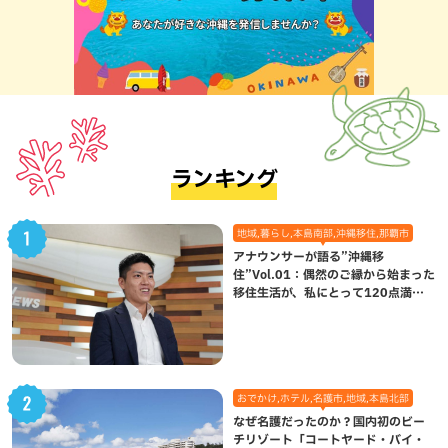
ランキング
地域,暮らし,本島南部,沖縄移住,那覇市
アナウンサーが語る”沖縄移
住”Vol.01：偶然のご縁から始まった
移住生活が、私にとって120点満点
になった理由
おでかけ,ホテル,名護市,地域,本島北部
なぜ名護だったのか？国内初のビー
チリゾート「コートヤード・バイ・