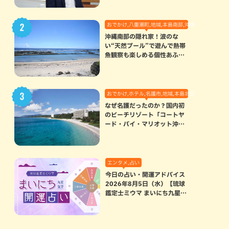
おでかけ,八重瀬町,地域,本島南部,沖縄の海,自然
沖縄南部の隠れ家！波のな
い“天然プール”で遊んで熱帯
魚観察も楽しめる個性あふれ
る「玻名城の郷ビーチ」（八
重瀬町）
おでかけ,ホテル,名護市,地域,本島北部
なぜ名護だったのか？国内初
のビーチリゾート「コートヤ
ード・バイ・マリオット沖縄
リゾート」に込められた想い
エンタメ,占い
今日の占い・開運アドバイス
2026年8月5日（水）【琉球
鑑定士ミウマ まいにち九星気
学開運占い】