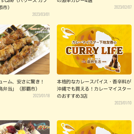
y’s Cafe（ハリーズ カフ
の激辛カレー4選
2023/02/07
添市）
2023/03/01
ューム、安さに驚き！
本格的なカレースパイス・香辛料が
鳥弁当」（那覇市）
沖縄でも買える！カレーマイスター
2023/01/18
のおすすめ3店
2023/01/10