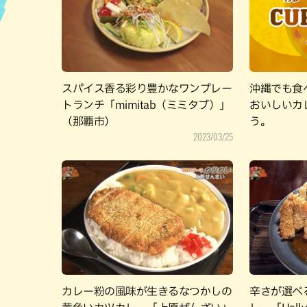
ハン
スパイス香る彩り豊かなワンプレー
沖縄でも食
トランチ「mimitab（ミミタブ）」
おいしいカ
（那覇市）
う。
2023/03/25
カレー粉の風味が生きるなつかしの
辛さが選べ