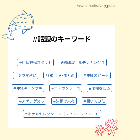
Recommended by
#話題のキーワード
#沖縄観光スポット
#琉球ゴールデンキングス
#シウマ占い
#OKITIVEまとめ
#沖縄のビーチ
#沖縄キャンプ場
#アナウンサーズ
#復帰を知る
#アゲアゲめし
#沖縄の人々
#聞いてみた
#ホテルセレクション（ウィン♪ウィン♪）