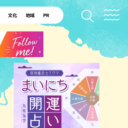
文化
地域
PR
復帰50年
本島北部
本島中部
本島南部
先島諸島
北部離島
南部離島
ジア・エスニック
中華
イタリアン
洋食・西洋料理
フレ