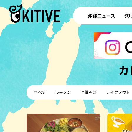
沖縄ニュース
グ
ラ
テイ
すし
沖
カ
洋食・
すべて
ラーメン
沖縄そば
テイクアウト
ステー
その他
ブッフェ