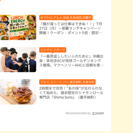
おでかけ,グルメ,地域,本島南部,那覇市
「腹が減っては仕事はできぬ！！」7月
27日（月）〜那覇ランチキャンペーン
開催！クーポン・ポイント5倍・限定グ
ッズが当たる12日間
エンタメ,スポーツ
「一番恩返ししたい人のために」沖縄出
身・幸地渉ACが琉球ゴールデンキング
ス復帰。マクヘンリーAHCに信頼を寄せ
る理由
グルメ,スイーツ,パン,嘉手納町,本島中部
2時間半で完売！“あの味”が忘れられな
くて始めた、週末限定のシナモンロール
専門店「Shima buns」（嘉手納町）
Recommended by