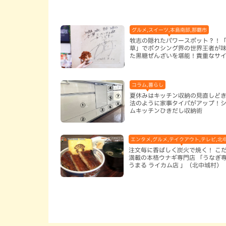
グルメ,スイーツ,本島南部,那覇市
牧志の隠れたパワースポット？！
草」でボクシング界の世界王者が
た黒糖ぜんざいを堪能！貴重なサ
手作りケーキも要チェック（那覇
コラム,暮らし
夏休みはキッチン収納の見直しど
法のように家事タイパがアップ！
ムキッチンひきだし収納術
エンタメ,グルメ,テイクアウト,テレビ,北
注文毎に香ばしく炭火で焼く！ こ
満載の本格ウナギ専門店 「うなぎ
うまる ライカム店 」（北中城村）