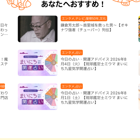
あなたへおすすめ！
エンタメ,テレビ,復帰50年,文化
「日々
鎌倉芳太郎～首里城を救った男～【オキ
味わっ
ナワ強者（チューバー）列伝】
インと
市）
エンタメ,占い
き！魔
今日の占い・開運アドバイス 2026年8
システ
月4日（火）【琉球鑑定士ミウマ まいに
ち九星気学開運占い】
中城村,和食・日本料理,地域,本島中部
エンタメ,占い
だわり
今日の占い・開運アドバイス 2026年8
専門店
月1日（土）【琉球鑑定士ミウマ まいに
ち九星気学開運占い】