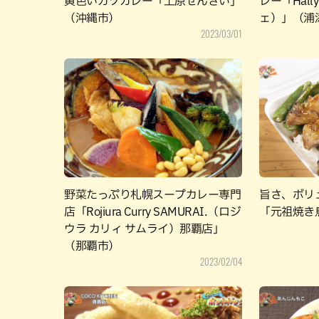
黄色いカツカレー「上原ぜんざい」
レー「Hall
（沖縄市）
ェ）」（浦
2023/03/01
野菜たっぷり札幌スープカレー専門
旨さ、ボリ
店「Rojiura Curry SAMURAI.（ロジ
「元祖焼き
ウラ カリィ サムライ）那覇店」
（那覇市）
2023/02/04