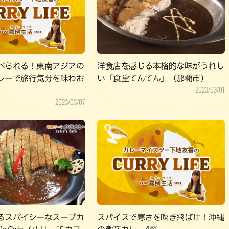
パン
カレー
バーガー
タコス・タコライス
べられる！東南アジアの
洋食店を感じる本格的な味がうれし
レーで旅行気分を味わお
い「食堂てんてん」（那覇市）
2023/03/01
2023/03/07
るスパイシーなスープカ
スパイスで寒さを吹き飛ばせ！沖縄