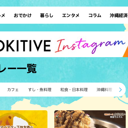
ルメ
おでかけ
暮らし
エンタメ
コラム
沖縄経済
ーメン
デート
沖縄そば
レシピ
スポーツ
ドライブ
SDGs
占い
クアウト
散歩
ファッション
カフェ
タレント・芸人
ソロ活
ローカルニュース
テレビ
・魚料理
自然
和食・日本料理
沖縄移住
イベント
子ども
沖縄旧暦行事
縄料理
歴史
アジア・エスニック
体験
レー
一覧
中華
レジャー
イタリアン
アート
西洋料理
ショッピング
フレンチ
ホテル
カフェ
すし・魚料理
和食・日本料理
沖縄料理
ア
キ・焼肉
サウナ
焼鳥・串料理
公園
の肉料理
沖縄の海
居酒屋・バー
・バイキング
スイーツ