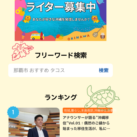
フリーワード検索
ランキング
地域,暮らし,本島南部,沖縄移住,那覇市
アナウンサーが語る”沖縄移
住”Vol.01：偶然のご縁から
始まった移住生活が、私にと
って120点満点になった理由