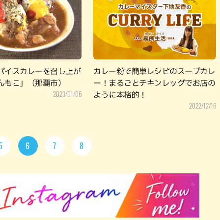
パイスカレーを召し上が
カレー粉で簡単レシピのスープカレ
んもこ」（那覇市）
ー！まるごとチキンレッグでお店の
2023/01/06
ように本格的！
2022/12/16
5
6
7
8