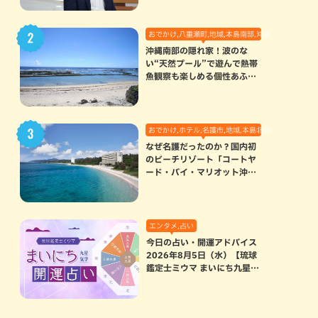
おでかけ,八重瀬町,地域,本島南部,沖縄の海,自然
沖縄南部の隠れ家！波のな
い“天然プール”で遊んで熱帯
魚観察も楽しめる個性あふれ
る「玻名城の郷ビーチ」（八
重瀬町）
おでかけ,ホテル,名護市,地域,本島北部
なぜ名護だったのか？国内初
のビーチリゾート「コートヤ
ード・バイ・マリオット沖縄
リゾート」に込められた想い
エンタメ,占い
今日の占い・開運アドバイス
2026年8月5日（水）【琉球
鑑定士ミウマ まいにち九星気
学開運占い】