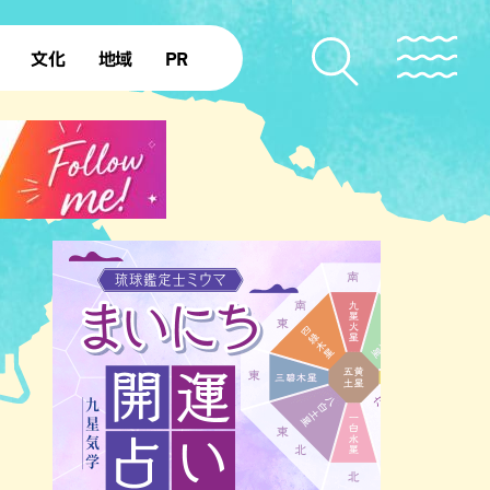
文化
地域
PR
復帰50年
本島北部
本島中部
本島南部
先島諸島
北部離島
南部離島
ジア・エスニック
中華
イタリアン
洋食・西洋料理
フレ