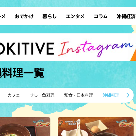
ルメ
おでかけ
暮らし
エンタメ
コラム
沖縄経済
ーメン
デート
沖縄そば
レシピ
スポーツ
ドライブ
SDGs
占い
クアウト
散歩
ファッション
カフェ
タレント・芸人
ソロ活
ローカルニュース
テレビ
・魚料理
自然
和食・日本料理
沖縄移住
イベント
子ども
沖縄旧暦行事
縄料理
歴史
アジア・エスニック
体験
縄料理
一覧
中華
レジャー
イタリアン
アート
西洋料理
ショッピング
フレンチ
ホテル
カフェ
すし・魚料理
和食・日本料理
沖縄料理
ア
キ・焼肉
サウナ
焼鳥・串料理
公園
の肉料理
沖縄の海
居酒屋・バー
・バイキング
スイーツ