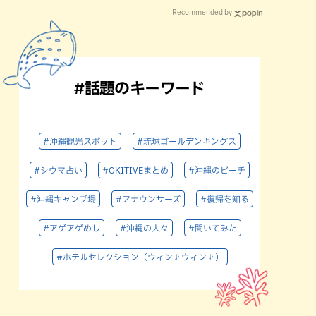
Recommended by
#話題のキーワード
#沖縄観光スポット
#琉球ゴールデンキングス
#シウマ占い
#OKITIVEまとめ
#沖縄のビーチ
#沖縄キャンプ場
#アナウンサーズ
#復帰を知る
#アゲアゲめし
#沖縄の人々
#聞いてみた
#ホテルセレクション（ウィン♪ウィン♪）