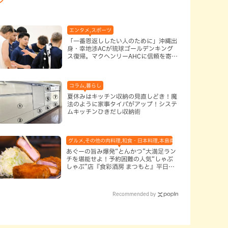
エンタメ,スポーツ
「一番恩返ししたい人のために」沖縄出
身・幸地渉ACが琉球ゴールデンキング
ス復帰。マクヘンリーAHCに信頼を寄せ
る理由
コラム,暮らし
夏休みはキッチン収納の見直しどき！魔
法のように家事タイパがアップ！システ
ムキッチンひきだし収納術
グルメ,その他の肉料理,和食・日本料理,本島南部,那覇市
あぐーの旨み爆発“とんかつ”大満足ラン
チを堪能せよ！予約困難の人気“しゃぶ
しゃぶ”店『食彩酒房 まつもと』平日限
定でオープン（那覇市）
Recommended by