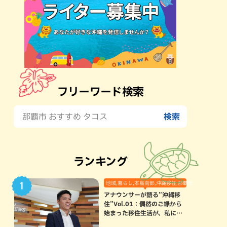
フリーワード検索
ランキング
地域,暮らし,本島南部,沖縄移住,那覇市
アナウンサーが語る”沖縄移
住”Vol.01：偶然のご縁から
始まった移住生活が、私にと
って120点満点になった理由