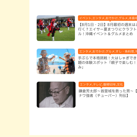
イベント,エンタメ,おでかけ,グルメ,本島
【8月1日・2日】8月最初の週末は
行く？エイサー夏まつりにクラフト
ル！沖縄イベント＆グルメまとめ
エンタメ,おでかけ,グルメ,すし・魚料理,テ
手ぶらで本格挑戦！大はしゃぎでき
題の体験スポット「親子で楽しむ！
み」
エンタメ,テレビ,復帰50年,文化
鎌倉芳太郎～首里城を救った男～
ナワ強者（チューバー）列伝】