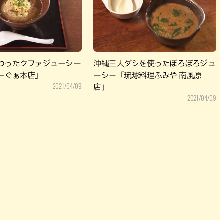
パン
カレー
バーガー
タコス・タコライス
わったクファジューシー
沖縄三大ダシを使ったぼろぼろジュ
ーぐぁ本店」
ーシー「琉球料理ふみや 南風原
2021/04/09
店」
2021/04/09