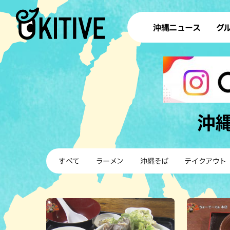
沖縄ニュース
グ
ラ
テイ
すし
沖
沖
洋食・
すべて
ラーメン
沖縄そば
テイクアウト
ステー
その他
ブッフェ