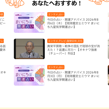
あなたへおすすめ！
中部,本島北部,本島南部
エンタメ,占い
どこ
今日の占い・開運アドバイス 2026年8
ビー
月6日（木）【琉球鑑定士ミウマ まいに
ち九星気学開運占い】
レビ,体験,北谷町,地域,子ども,本島中部,本島南部,沖縄そば,沖縄の海,那覇市
エンタメ,テレビ,復帰50年,文化
る話
真栄平房敬～戦争の混乱で琉球の宝が消
夏休
えた！？返還に尽力～【オキナワ強者
（チューバー）列伝】
エンタメ,占い
【オキ
今日の占い・開運アドバイス 2026年8
月3日（月）【琉球鑑定士ミウマ まいに
ち九星気学開運占い】