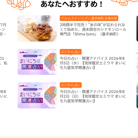
あなたへおすすめ！
グルメ,スイーツ,パン,嘉手納町,本島中部
7月
2時間半で完売！“あの味”が忘れられな
ーン
くて始めた、週末限定のシナモンロール
定グ
専門店「Shima buns」（嘉手納町）
エンタメ,占い
01：
今日の占い・開運アドバイス 2026年8
、私
月5日（水）【琉球鑑定士ミウマ まいに
ち九星気学開運占い】
エンタメ,占い
年8
今日の占い・開運アドバイス 2026年8
まいに
月2日（日）【琉球鑑定士ミウマ まいに
ち九星気学開運占い】