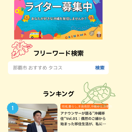
フリーワード検索
ランキング
地域,暮らし,本島南部,沖縄移住,那覇市
アナウンサーが語る”沖縄移
住”Vol.01：偶然のご縁から
始まった移住生活が、私にと
って120点満点になった理由