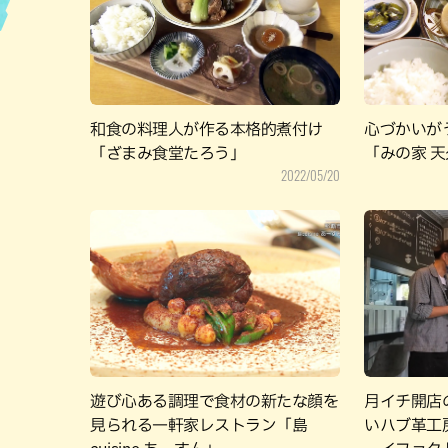
ハン
和食の料理人が作る本格的煮付け
心づかいが
「ざまみ食堂たろう」
「みの家 
2022/05/20
遊び心ある調理で食材の新たな顔を
月イチ開店
見られる一軒家レストラン「島
いハブ革工房「