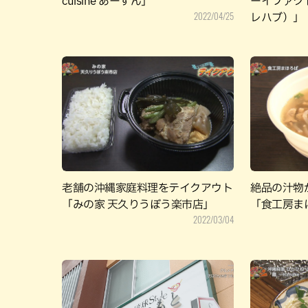
cuisine あーすん」
ーイファク
2022/04/25
レハブ）」
老舗の沖縄家庭料理をテイクアウト
絶品の汁物
「みの家 天久りうぼう楽市店」
「食工房ま
2022/03/04