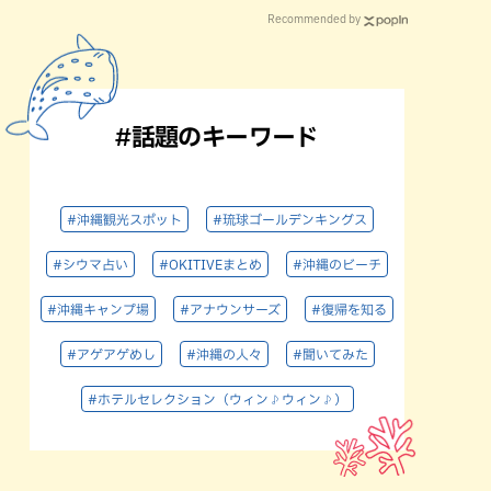
Recommended by
#話題のキーワード
#沖縄観光スポット
#琉球ゴールデンキングス
#シウマ占い
#OKITIVEまとめ
#沖縄のビーチ
#沖縄キャンプ場
#アナウンサーズ
#復帰を知る
#アゲアゲめし
#沖縄の人々
#聞いてみた
#ホテルセレクション（ウィン♪ウィン♪）