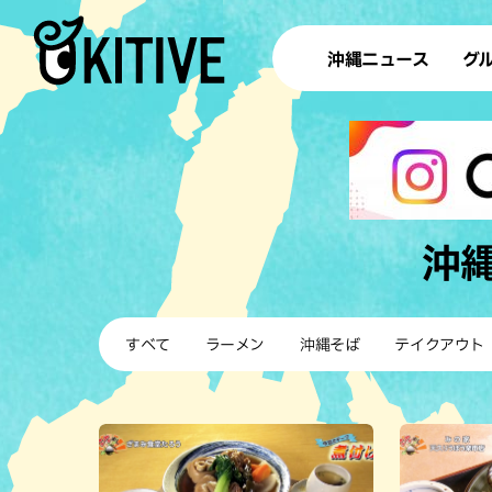
沖縄ニュース
グ
ラ
テイ
すし
沖
沖
洋食・
すべて
ラーメン
沖縄そば
テイクアウト
ステー
その他
ブッフェ