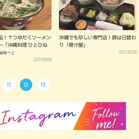
品！？つゆだくソーメン
沖縄でも珍しい専門店！豚は日替わ
ー「沖縄料理 ひとひね
り「骨汁屋」
2021/05/28
nare～」
2021/08/06
11
12
13