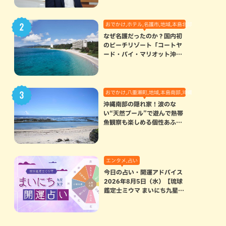
おでかけ,ホテル,名護市,地域,本島北部
なぜ名護だったのか？国内初
のビーチリゾート「コートヤ
ード・バイ・マリオット沖縄
リゾート」に込められた想い
おでかけ,八重瀬町,地域,本島南部,沖縄の海,自然
沖縄南部の隠れ家！波のな
い“天然プール”で遊んで熱帯
魚観察も楽しめる個性あふれ
る「玻名城の郷ビーチ」（八
重瀬町）
エンタメ,占い
今日の占い・開運アドバイス
2026年8月5日（水）【琉球
鑑定士ミウマ まいにち九星気
学開運占い】