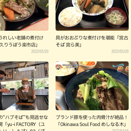
パン
カレー
バーガー
タコス・タコライス
うれしい老舗の煮付け
具がおおぶりな煮付けを堪能「宮古
天久りうぼう楽市店」
そば 宮ら美」
2022/05/20
2022/05/20
の“ハブそば”も見逃せな
ブランド豚を使った肉骨汁が絶品！
yu-i FACTORY（ユ
「Okinawa Soul Food めしなる木」
2022/04/15