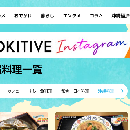
ルメ
おでかけ
暮らし
エンタメ
コラム
沖縄経済
ーメン
デート
沖縄そば
レシピ
スポーツ
ドライブ
SDGs
占い
クアウト
散歩
ファッション
カフェ
タレント・芸人
ソロ活
ローカルニュース
テレビ
・魚料理
自然
和食・日本料理
沖縄移住
イベント
子ども
沖縄旧暦行事
縄料理
歴史
アジア・エスニック
体験
縄料理
一覧
中華
レジャー
イタリアン
アート
西洋料理
ショッピング
フレンチ
ホテル
カフェ
すし・魚料理
和食・日本料理
沖縄料理
ア
キ・焼肉
サウナ
焼鳥・串料理
公園
の肉料理
沖縄の海
居酒屋・バー
・バイキング
スイーツ