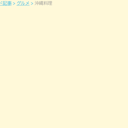
ド記事
グルメ
沖縄料理