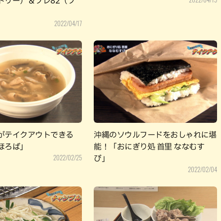
トリー）＆プレ82（プ
2022/04/17
がテイクアウトできる
沖縄のソウルフードをおしゃれに堪
ほろば」
能！「おにぎり処 首里 ななむす
2022/02/25
び」
2022/02/04