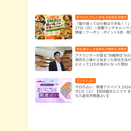
おでかけ,グルメ,地域,本島南部,那覇市
「腹が減っては仕事はできぬ！！」
27日（月）〜那覇ランチキャンペ
開催！クーポン・ポイント5倍・限
ッズが当たる12日間
地域,暮らし,本島南部,沖縄移住,那覇市
アナウンサーが語る”沖縄移住”Vol.
偶然のご縁から始まった移住生活が
にとって120点満点になった理由
エンタメ,占い
今日の占い・開運アドバイス 2026
月1日（土）【琉球鑑定士ミウマ 
ち九星気学開運占い】