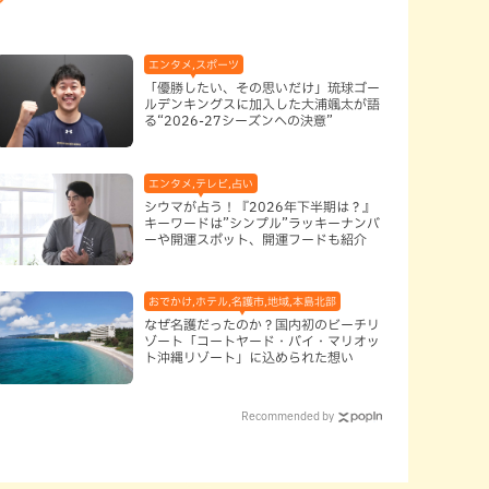
エンタメ,スポーツ
「優勝したい、その思いだけ」琉球ゴー
ルデンキングスに加入した大浦颯太が語
る“2026-27シーズンへの決意”
エンタメ,テレビ,占い
シウマが占う！『2026年下半期は？』
キーワードは”シンプル”ラッキーナンバ
ーや開運スポット、開運フードも紹介
おでかけ,ホテル,名護市,地域,本島北部
なぜ名護だったのか？国内初のビーチリ
ゾート「コートヤード・バイ・マリオッ
ト沖縄リゾート」に込められた想い
Recommended by