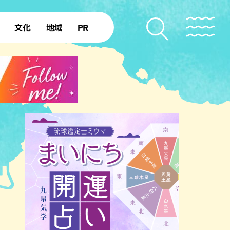
文化
地域
PR
復帰50年
本島北部
本島中部
本島南部
先島諸島
北部離島
南部離島
ジア・エスニック
中華
イタリアン
洋食・西洋料理
フレ