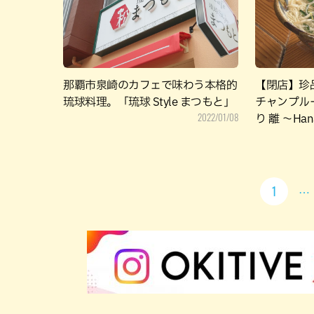
那覇市泉崎のカフェで味わう本格的
【閉店】珍
琉球料理。「琉球 Style まつもと」
チャンプル
2022/01/08
り 離 ～Ha
1