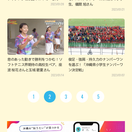
2023/01/28
生、儀間 旭さん
2023/01/21
息のあった動きで勝利をつかむ！ソ
俊足・強肩・持久力のナンバーワン
フトテニス界期待の高校生ペア、座
を選ぶ！「沖縄県小学生ナンバーワ
波 桜花さんと玉城 碧夏さん
ン決定戦」
2023/01/14
2023/01/07
1
2
3
4
5