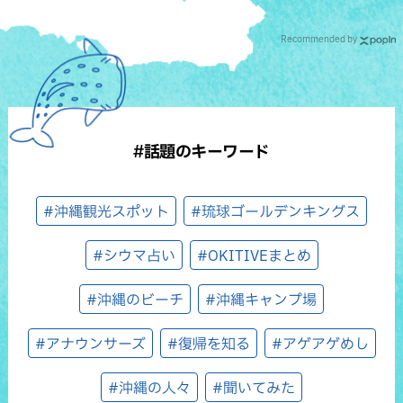
Recommended by
#話題のキーワード
#沖縄観光スポット
#琉球ゴールデンキングス
#シウマ占い
#OKITIVEまとめ
#沖縄のビーチ
#沖縄キャンプ場
#アナウンサーズ
#復帰を知る
#アゲアゲめし
#沖縄の人々
#聞いてみた