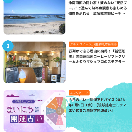
沖縄南部の隠れ家！波のない“天然プ
ール”で遊んで熱帯魚観察も楽しめる
個性あふれる「玻名城の郷ビーチ」
（八重瀬町）
グルメ,スイーツ,八重瀬町,本島南部
行列ができる理由に納得！「新垣珈
琲」の自家焙煎コーヒーソフトクリ
ーム＆炙りマシュマロのスモアラテ
が絶品（八重瀬町）
エンタメ,占い
今日の占い・開運アドバイス 2026
年8月5日（水）【琉球鑑定士ミウマ
まいにち九星気学開運占い】