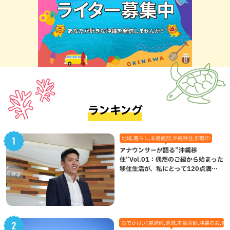
ランキング
地域,暮らし,本島南部,沖縄移住,那覇市
アナウンサーが語る”沖縄移
住”Vol.01：偶然のご縁から始まった
移住生活が、私にとって120点満点
になった理由
おでかけ,八重瀬町,地域,本島南部,沖縄の海,自