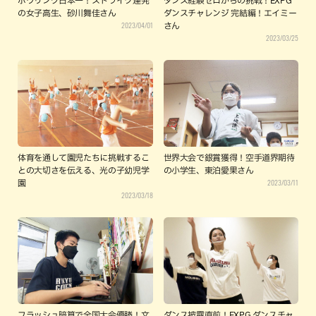
ボウリング日本一！ストライク連発
ダンス経験ゼロからの挑戦！EXPG
の女子高生、砂川舞佳さん
ダンスチャレンジ 完結編！エイミー
2023/04/01
さん
2023/03/25
体育を通して園児たちに挑戦するこ
世界大会で銀賞獲得！空手道界期待
との大切さを伝える、光の子幼児学
の小学生、東泊愛果さん
2023/03/11
園
2023/03/18
フラッシュ暗算で全国大会優勝！文
ダンス披露直前！EXPG ダンスチャ