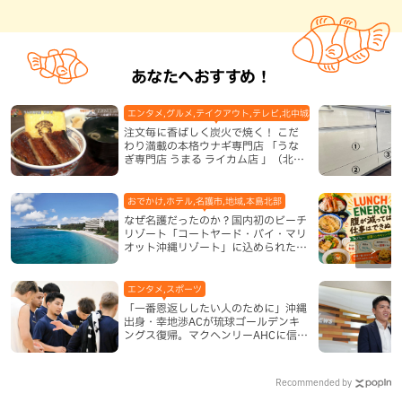
あなたへおすすめ！
エンタメ,グルメ,テイクアウト,テレビ,北中城村,和食・日本料理,地
注文毎に香ばしく炭火で焼く！ こだ
わり満載の本格ウナギ専門店 「うな
ぎ専門店 うまる ライカム店 」（北中
城村）
おでかけ,ホテル,名護市,地域,本島北部
なぜ名護だったのか？国内初のビーチ
リゾート「コートヤード・バイ・マリ
オット沖縄リゾート」に込められた想
い
エンタメ,スポーツ
「一番恩返ししたい人のために」沖縄
出身・幸地渉ACが琉球ゴールデンキ
ングス復帰。マクヘンリーAHCに信頼
を寄せる理由
Recommended by