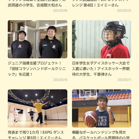
武両道の小学生、安座間大和さん
レンジ 第4回！エイミーさん
2023/03/04
2023/02/25
ジュニア指導支援プロジェクト！
日本学生女子アイスホッケー大会で
「琉球コラソンハンドボールクリニ
入賞に導いた！アイスホッケー界期
ック」を応援！
待の大学生、千葉律さん
2023/02/18
2023/02/11
発表まで残り1カ月！EXPG ダンス
華麗なボールハンドリングを見せ
チャレンジ 第3回！エイミーさん
る、バスケットボール界期待の小学