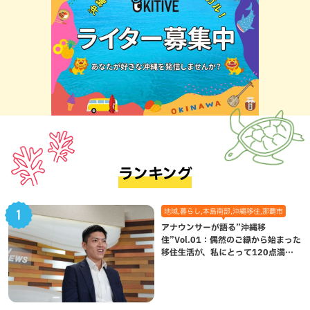
ランキング
地域,暮らし,本島南部,沖縄移住,那覇市
アナウンサーが語る”沖縄移
住”Vol.01：偶然のご縁から始まった
移住生活が、私にとって120点満点
になった理由