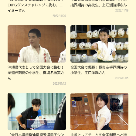
EXPGダンスチャレンジに挑む、エ
接界期待の高校生、上江洲航輝さん
2022/11/19
イミーさん
2022/11/26
沖縄県代表として全国大会に臨む！
全国大会で優勝！極真空手界期待の
柔道界期待の小学生、真境名勇実さ
小学生、江口洋哉さん
2022/11/05
ん
2022/11/12
「全日本選手権沖縄県予選男子シン
主将としてチームを全国制覇へと導