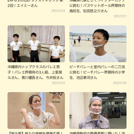
EXPG STUDIO ダンスチャレンジ 第
沖縄県代表としてウインターカップ
2回！エイミーさん
に挑む！バスケットボール界期待の
2022/12/24
高校生、松田悠之介さん
2022/12/17
沖縄県内トップクラスのバレエ男
ビーチバレーと室内バレーの二刀流
子！バレエ界期待の3人組、上里昊
に挑む！ビーチバレー界期待の小学
斗さん、黒川優吾さん、今井祝さん
生、池辺泰河さん
2022/12/10
2022/12/03
【新企画】新たな挑戦を情熱応援！
沖縄県勢初の最優秀賞に輝いた！溶