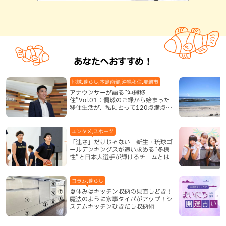
あなたへおすすめ！
地域,暮らし,本島南部,沖縄移住,那覇市
アナウンサーが語る”沖縄移
住”Vol.01：偶然のご縁から始まった
移住生活が、私にとって120点満点に
なった理由
エンタメ,スポーツ
「速さ」だけじゃない 新生・琉球ゴ
ールデンキングスが追い求める“多様
性”と日本人選手が輝けるチームとは
コラム,暮らし
夏休みはキッチン収納の見直しどき！
魔法のように家事タイパがアップ！シ
ステムキッチンひきだし収納術