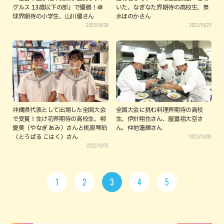
グルス 13歳以下の部」で優勝！卓
いた、なぎなた界期待の高校生、泉
球界期待の小学生、山川優さん
水ほのかさん
2022/10/29
2022/10/22
沖縄県代表として出場した全国大会
全国大会に挑む料理界期待の高校
で受賞！生け花界期待の高校生、柳
生、伊計翔也さん、屋富祖大空さ
愛美（やなぎ あみ）さんと桃原琴珀
ん、仲地蓮輝さん
2022/10/08
（とうばる こはく）さん
2022/10/15
1
2
3
4
5