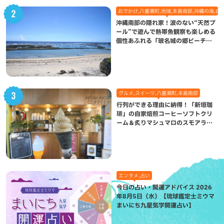
おでかけ,八重瀬町,地域,本島南部,沖縄の海,自
沖縄南部の隠れ家！波のない“天然プ
ール”で遊んで熱帯魚観察も楽しめる
個性あふれる「玻名城の郷ビーチ」
（八重瀬町）
グルメ,スイーツ,八重瀬町,本島南部
行列ができる理由に納得！「新垣珈
琲」の自家焙煎コーヒーソフトクリ
ーム＆炙りマシュマロのスモアラテ
が絶品（八重瀬町）
エンタメ,占い
今日の占い・開運アドバイス 2026
年8月5日（水）【琉球鑑定士ミウマ
まいにち九星気学開運占い】