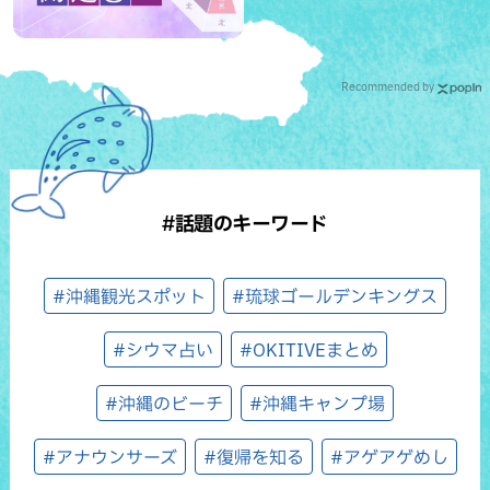
Recommended by
#話題のキーワード
#沖縄観光スポット
#琉球ゴールデンキングス
#シウマ占い
#OKITIVEまとめ
#沖縄のビーチ
#沖縄キャンプ場
#アナウンサーズ
#復帰を知る
#アゲアゲめし