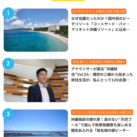
おでかけ,ホテル,名護市,地域,本島北部
なぜ名護だったのか？国内初のビー
チリゾート「コートヤード・バイ・
マリオット沖縄リゾート」に込めら
れた想い
地域,暮らし,本島南部,沖縄移住,那覇市
アナウンサーが語る”沖縄移
住”Vol.01：偶然のご縁から始まった
移住生活が、私にとって120点満点
になった理由
おでかけ,八重瀬町,地域,本島南部,沖縄の海,自
沖縄南部の隠れ家！波のない“天然プ
ール”で遊んで熱帯魚観察も楽しめる
個性あふれる「玻名城の郷ビーチ」
（八重瀬町）