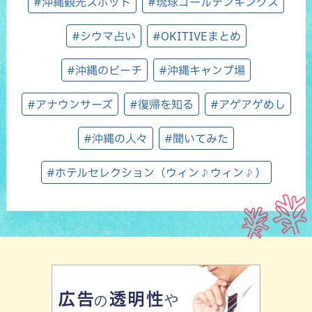
#沖縄観光スポット
#琉球ゴールデンキングス
#シウマ占い
#OKITIVEまとめ
#沖縄のビーチ
#沖縄キャンプ場
#アナウンサーズ
#復帰を知る
#アゲアゲめし
#沖縄の人々
#聞いてみた
#ホテルセレクション（ウィン♪ウィン♪）