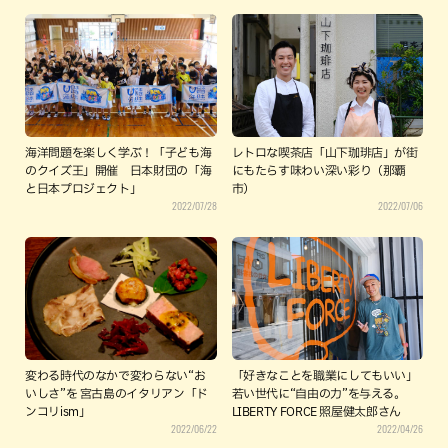
海洋問題を楽しく学ぶ！「子ども海
レトロな喫茶店「山下珈琲店」が街
のクイズ王」開催 日本財団の「海
にもたらす味わい深い彩り（那覇
と日本プロジェクト」
市）
2022/07/28
2022/07/06
変わる時代のなかで変わらない“お
「好きなことを職業にしてもいい」
いしさ”を 宮古島のイタリアン「ド
若い世代に“自由の力”を与える。
ンコリism」
LIBERTY FORCE 照屋健太郎さん
2022/06/22
2022/04/26