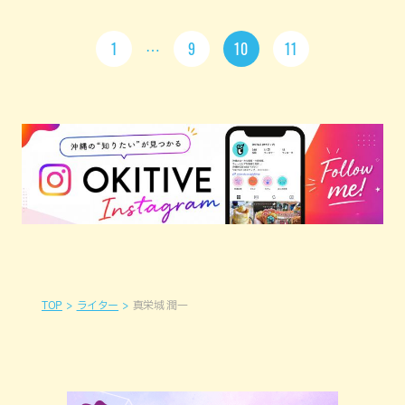
1
9
10
11
TOP
ライター
真栄城 潤一