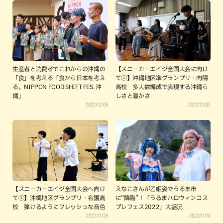
生産者と消費者でこれからの沖縄の
【スニーカーエイジ全国大会に向け
「食」を考える「食から日本を考え
て②】沖縄地区準グランプリ・向陽
る。NIPPON FOOD SHIFT FES. 沖
高校 多人数編成で表現する沖縄ら
縄」
しさと温かさ
2022/12/09
2022/12/05
【スニーカーエイジ全国大会へ向け
えなこさんが乙姫姿でうるま市
て①】沖縄地区グランプリ・名護高
に“降臨”！「うるまハロウィンコス
校 弾けるようにフレッシュな音色
プレフェス2022」大盛況
2022/11/28
2022/11/14