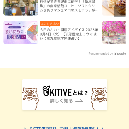
行列ができる理由に納得！「新垣珈
琲」の自家焙煎コーヒーソフトクリー
ム＆炙りマシュマロのスモアラテが絶
品（八重瀬町）
エンタメ,占い
今日の占い・開運アドバイス 2026年
8月4日（火）【琉球鑑定士ミウマ ま
いにち九星気学開運占い】
Recommended by
OKITIVEで取材してほしい情報を募集中！