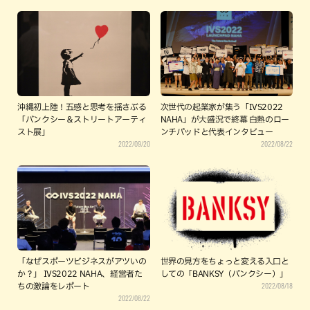
沖縄初上陸！五感と思考を揺さぶる
次世代の起業家が集う「IVS2022
「バンクシー＆ストリートアーティ
NAHA」が大盛況で終幕 白熱のロー
スト展」
ンチパッドと代表インタビュー
2022/09/20
2022/08/22
「なぜスポーツビジネスがアツいの
世界の見方をちょっと変える入口と
か？」 IVS2022 NAHA、経営者た
しての「BANKSY（バンクシー）」
2022/08/18
ちの激論をレポート
2022/08/22