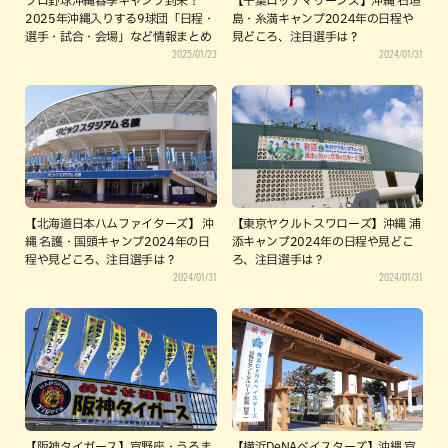
プロ野球沖縄春季キャンプ到来！
【千葉ロッテマリーンズ】沖縄 石垣
2025年沖縄入りする9球団「日程・
島・糸満キャンプ2024年の日程や
選手・試合・会場」など情報まとめ
見どころ、注目選手は？
2025/01/23
2024/01/31
【北海道日本ハムファイターズ】 沖
【東京ヤクルトスワローズ】沖縄 浦
縄 名護・国頭キャンプ2024年の日
添キャンプ2024年の日程や見どこ
程や見どころ、注目選手は？
ろ、注目選手は？
2024/01/31
2024/01/31
【阪神タイガース】宜野座・うるま
【横浜DeNAベイスターズ】沖縄 宜