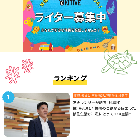
ランキング
地域,暮らし,本島南部,沖縄移住,那覇市
アナウンサーが語る”沖縄移
住”Vol.01：偶然のご縁から始まった
移住生活が、私にとって120点満点
になった理由