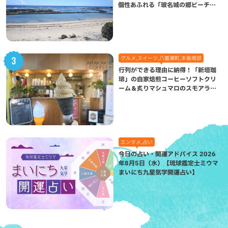
個性あふれる「玻名城の郷ビーチ」
（八重瀬町）
グルメ,スイーツ,八重瀬町,本島南部
行列ができる理由に納得！「新垣珈
琲」の自家焙煎コーヒーソフトクリ
ーム＆炙りマシュマロのスモアラテ
が絶品（八重瀬町）
エンタメ,占い
今日の占い・開運アドバイス 2026
年8月5日（水）【琉球鑑定士ミウマ
まいにち九星気学開運占い】