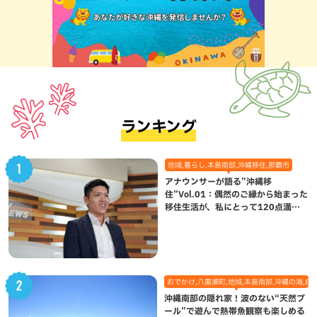
ランキング
地域,暮らし,本島南部,沖縄移住,那覇市
アナウンサーが語る”沖縄移
住”Vol.01：偶然のご縁から始まった
移住生活が、私にとって120点満点
になった理由
おでかけ,八重瀬町,地域,本島南部,沖縄の海,自
沖縄南部の隠れ家！波のない“天然プ
ール”で遊んで熱帯魚観察も楽しめる