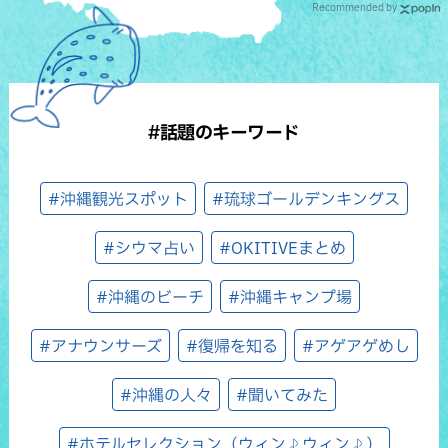
Recommended by
#話題のキーワード
#沖縄観光スポット
#琉球ゴールデンキングス
#シウマ占い
#OKITIVEまとめ
#沖縄のビーチ
#沖縄キャンプ場
#アナウンサーズ
#復帰を知る
#アゲアゲめし
#沖縄の人々
#聞いてみた
#ホテルセレクション（ウィン♪ウィン♪）