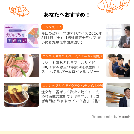
あなたへおすすめ！
エンタメ,占い
今日の占い・開運アドバイス 2026年
8月1日（土）【琉球鑑定士ミウマ ま
いにち九星気学開運占い】
エンタメ,おでかけ,グルメ,ステーキ・焼肉,テレビ,ホテル,地域,本島
リゾート感あふれるプールサイド
BBQ！甘み際立つ特製沖縄県産豚ロー
ス 「ホテル パームロイヤルリゾート
国際通り」（那覇市）
エンタメ,グルメ,テイクアウト,テレビ,北中城村,和食・日本料理,地
注文毎に香ばしく炭火で焼く！ こだ
わり満載の本格ウナギ専門店 「うな
ぎ専門店 うまる ライカム店 」（北中
城村）
Recommended by