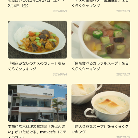
恋愛占い 2022年1月29日（土）～
「ナスの生姜バター醤油焼き」をら
2月4日（金）
くらくクッキング
2022/01/29
2022/01/24
「煮込みなしのナスのカレー」をら
「色を食べるカラフルスープ」をら
くらくクッキング
くらくクッキング
2022/01/24
2022/01/24
本格的な京料理のお惣菜「おばんざ
「餅入り豆乳スープ」をらくらくク
い」がいただける。mati-cafe（マテ
ッキング
2022/01/22
ィカフェ）