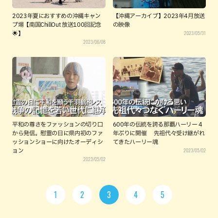
2023年夏におすすめの沖縄キャン
【沖縄アーカイブ】2023年4月放送
プ場【南国ChillOut 放送100回記念
の映像
2023/05/31
🌟】
2023/06/08
平和の尊さをファッションの切り口
600年の伝統を誇る那覇ハーリー 4
から発信。慰霊の日に県内初のファ
年ぶりに開催 先祖代々受け継がれ
ッションショーに向けたオーディシ
てきたハーリー魂
2023/05/02
ョン
2023/05/02
1
2
3
4
5