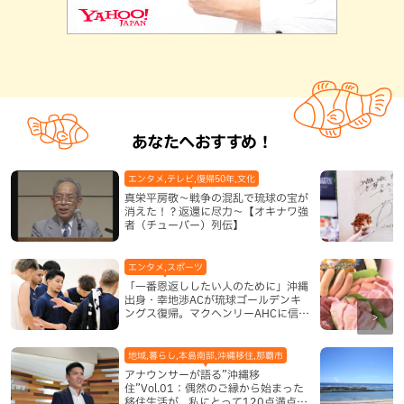
あなたへおすすめ！
エンタメ,テレビ,復帰50年,文化
真栄平房敬～戦争の混乱で琉球の宝が
消えた！？返還に尽力～【オキナワ強
者（チューバー）列伝】
エンタメ,スポーツ
「一番恩返ししたい人のために」沖縄
出身・幸地渉ACが琉球ゴールデンキ
ングス復帰。マクヘンリーAHCに信頼
を寄せる理由
地域,暮らし,本島南部,沖縄移住,那覇市
アナウンサーが語る”沖縄移
住”Vol.01：偶然のご縁から始まった
移住生活が、私にとって120点満点に