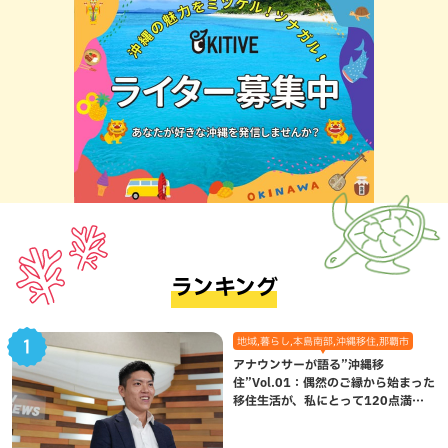
ランキング
地域,暮らし,本島南部,沖縄移住,那覇市
アナウンサーが語る”沖縄移
住”Vol.01：偶然のご縁から始まった
移住生活が、私にとって120点満点
になった理由