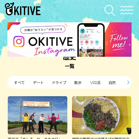
歴史
一覧
すべて
デート
ドライブ
散歩
ソロ活
自然
子ども