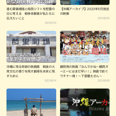
進む軍備増強と南西シフトを慰霊の
【沖縄アーカイブ】2023年5月放送
日に考える 戦争体験者が私たちに
の映像
2023/06/20
伝えたいこと
2023/07/10
沖縄に残る奇跡の映画館 戦後の大
鶴見発の映画「なんでかね～鶴見ガ
衆文化の香りを残す劇場を未来に残
ーエーにはまだ早い！」映画で紡ぐ
すために
ウチナー魂！～下里優太さん～
2023/06/14
2023/06/09