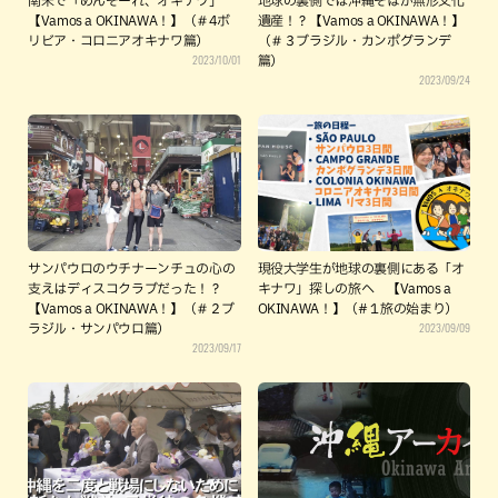
南米で「めんそーれ、オキナワ」
地球の裏側では沖縄そばが無形文化
【Vamos a OKINAWA！】（＃4ボ
遺産！？【Vamos a OKINAWA！】
リビア・コロニアオキナワ篇）
（＃３ブラジル・カンポグランデ
2023/10/01
篇）
2023/09/24
サンパウロのウチナーンチュの心の
現役大学生が地球の裏側にある「オ
支えはディスコクラブだった！？
キナワ」探しの旅へ 【Vamos a
【Vamos a OKINAWA！】（＃２ブ
OKINAWA！】（#１旅の始まり）
2023/09/09
ラジル・サンパウロ篇）
2023/09/17