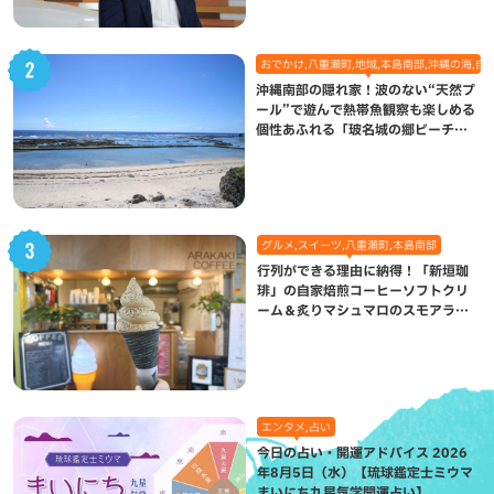
おでかけ,八重瀬町,地域,本島南部,沖縄の海,自
沖縄南部の隠れ家！波のない“天然プ
ール”で遊んで熱帯魚観察も楽しめる
個性あふれる「玻名城の郷ビーチ」
（八重瀬町）
グルメ,スイーツ,八重瀬町,本島南部
行列ができる理由に納得！「新垣珈
琲」の自家焙煎コーヒーソフトクリ
ーム＆炙りマシュマロのスモアラテ
が絶品（八重瀬町）
エンタメ,占い
今日の占い・開運アドバイス 2026
年8月5日（水）【琉球鑑定士ミウマ
まいにち九星気学開運占い】